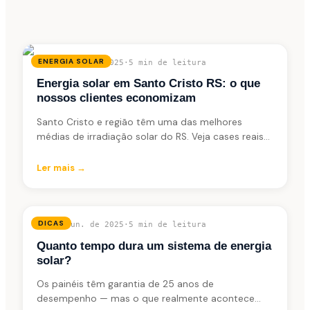
ENERGIA SOLAR
07 de jun. de 2025
·
5 min
de leitura
Energia solar em Santo Cristo RS: o que
nossos clientes economizam
Santo Cristo e região têm uma das melhores
médias de irradiação solar do RS. Veja cases reais
de moradores e produtores que instalaram com a
Solcenter.
Ler mais →
DICAS
06 de jun. de 2025
·
5 min
de leitura
Quanto tempo dura um sistema de energia
solar?
Os painéis têm garantia de 25 anos de
desempenho — mas o que realmente acontece