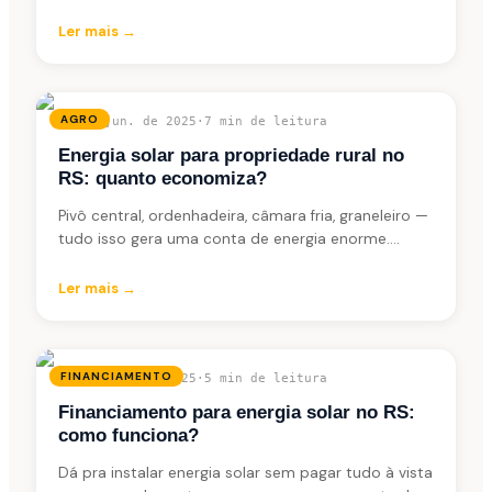
depois desse tempo? Vida útil, degradação e
manutenção explicados de forma simples.
Ler mais →
AGRO
05 de jun. de 2025
·
7 min
de leitura
Energia solar para propriedade rural no
RS: quanto economiza?
Pivô central, ordenhadeira, câmara fria, graneleiro —
tudo isso gera uma conta de energia enorme.
Como a energia solar corta esse custo no agro
gaúcho.
Ler mais →
FINANCIAMENTO
03 de jun. de 2025
·
5 min
de leitura
Financiamento para energia solar no RS:
como funciona?
Dá pra instalar energia solar sem pagar tudo à vista