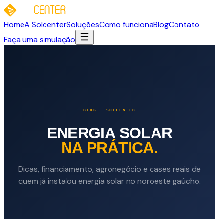
Home
A Solcenter
Soluções
Como funciona
Blog
Contato
Faça uma simulação
BLOG · SOLCENTER
ENERGIA SOLAR
NA PRÁTICA.
Dicas, financiamento, agronegócio e cases reais de
quem já instalou energia solar no noroeste gaúcho.